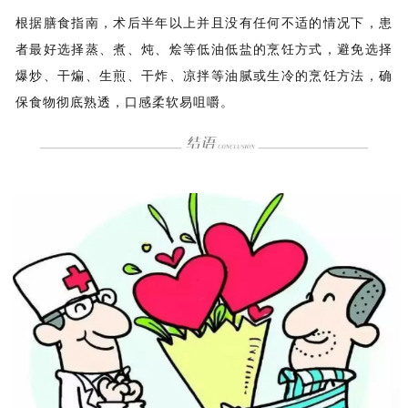
根据膳食指南，术后半年以上并且没有任何不适的情况下，患
者最好选择蒸、煮、炖、烩等低油低盐的烹饪方式，避免选择
爆炒、干煸、生煎、干炸、凉拌等油腻或生冷的烹饪方法，确
保食物彻底熟透，口感柔软易咀嚼。